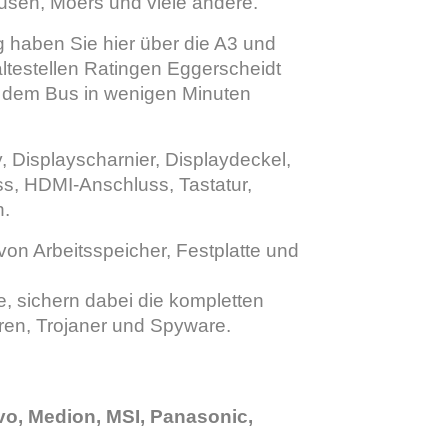
usen, Moers und viele andere.
g haben Sie hier über die A3 und
ltestellen Ratingen Eggerscheidt
it dem Bus in wenigen Minuten
y, Displayscharnier, Displaydeckel,
s, HDMI-Anschluss, Tastatur,
n.
on Arbeitsspeicher, Festplatte und
, sichern dabei die kompletten
ren, Trojaner und Spyware.
vo, Medion, MSI, Panasonic,