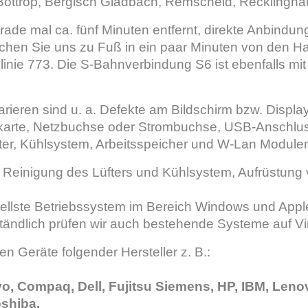
Bottrop, Bergisch Gladbach, Remscheid, Recklingha
rade mal ca. fünf Minuten entfernt, direkte Anbindun
ichen Sie uns zu Fuß in ein paar Minuten von den Ha
slinie 773. Die S-Bahnverbindung S6 ist ebenfalls m
arieren sind u. a. Defekte am Bildschirm bzw. Displa
karte, Netzbuchse oder Strombuchse, USB-Anschlus
ter, Kühlsystem, Arbeitsspeicher und W-Lan Module
 Reinigung des Lüfters und Kühlsystem, Aufrüstung v
uellste Betriebssystem im Bereich Windows und Apple
tändlich prüfen wir auch bestehende Systeme auf Vi
en Geräte folgender Hersteller z. B.:
vo, Compaq, Dell, Fujitsu Siemens, HP, IBM, Leno
shiba.