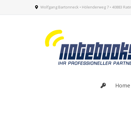
Wolfgang Bartonneck • Hölenderweg 7 • 40883 Rat
Home