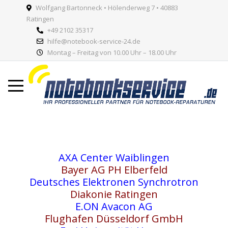
Wolfgang Bartonneck • Hölenderweg 7 • 40883
Ratingen
+49 2102 35317
hilfe@notebook-service-24.de
Montag – Freitag von 10.00 Uhr – 18.00 Uhr
AXA Center Waiblingen
Bayer AG PH Elberfeld
Deutsches Elektronen Synchrotron
Diakonie Ratingen
E.ON Avacon AG
Flughafen Düsseldorf GmbH