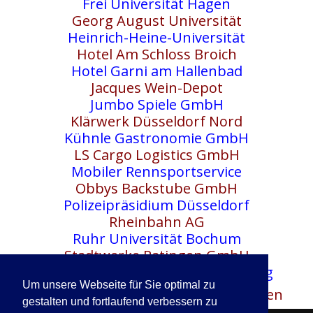
Frei Universität Hagen
Georg August Universität
Heinrich-Heine-Universität
Hotel Am Schloss Broich
Hotel Garni am Hallenbad
Jacques Wein-Depot
Jumbo Spiele GmbH
Klärwerk Düsseldorf Nord
Kühnle Gastronomie GmbH
LS Cargo Logistics GmbH
Mobiler Rennsportservice
Obbys Backstube GmbH
Polizeipräsidium Düsseldorf
Rheinbahn AG
Ruhr Universität Bochum
Stadtwerke Ratingen GmbH
Zentrum für Integration u. Bildung
Um unsere Webseite für Sie optimal zu
Gatto Pardo Systems GmbH, Ratingen
gestalten und fortlaufend verbessern zu